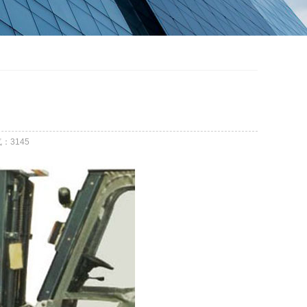
气：
3145