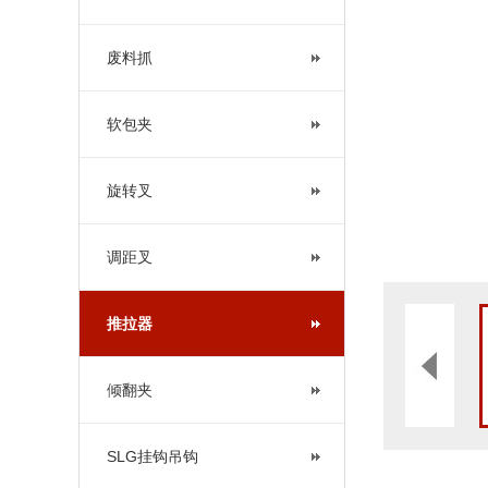
废料抓
软包夹
旋转叉
调距叉
推拉器
倾翻夹
SLG挂钩吊钩